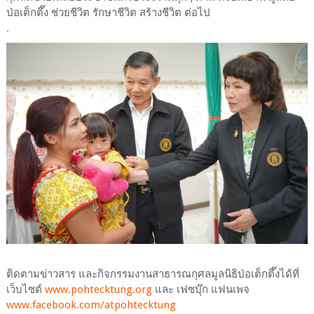
ป่อเต็กตึ๊ง ช่วยชีวิต รักษาชีวิต สร้างชีวิต ต่อไป
.
ติดตามข่าวสาร และกิจกรรมงานสาธารณกุศลมูลนิธิป่อเต็กตึ๊งได้ที่
เว็บไซต์
www.pohtecktung.org
และ เฟซบุ๊ก แฟนเพจ
www.facebook.com/atpohtecktung