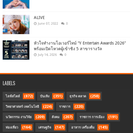
ALIVE
June 07, 2022
0
หัวใจทำงานโอเวอร์ไทม์ “Y Entertain Awards 2026”
พร้อมเปิดโหวตผู้เข้าชิง 5 สาขารางวัล
July 14, 2026
0
LABELS
(872)
(351)
(258)
ไลฟ์สไตล์
บันเทิง
ธุรกิจ ตลาด
(224)
(220)
วิทยาศาสตร์ เทคโนโลยี
ราชการ
(209)
(207)
(191)
นวัตกรรม งานวิจัย
สังคม
ราชการ การเมือง
(164)
(147)
(145)
ท่องเที่ยว
เศรษฐกิจ
อาหาร เครื่องดื่ม