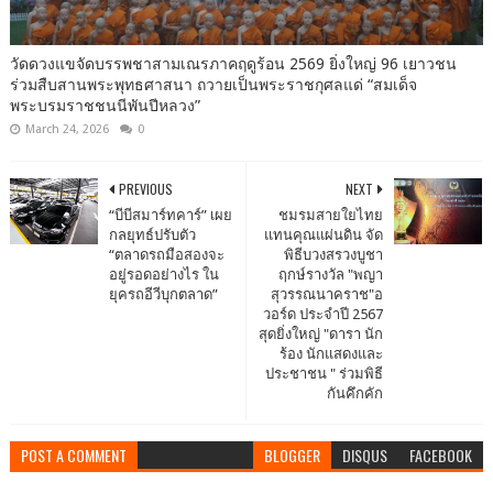
วัดดวงแขจัดบรรพชาสามเณรภาคฤดูร้อน 2569 ยิ่งใหญ่ 96 เยาวชน
ร่วมสืบสานพระพุทธศาสนา ถวายเป็นพระราชกุศลแด่ “สมเด็จ
พระบรมราชชนนีพันปีหลวง”
March 24, 2026
0
PREVIOUS
NEXT
“บีบีสมาร์ทคาร์” เผย
ชมรมสายใยไทย
กลยุทธ์ปรับตัว
แทนคุณแผ่นดิน จัด
“ตลาดรถมือสองจะ
พิธีบวงสรวงบูชา
อยู่รอดอย่างไร ใน
ฤกษ์รางวัล "พญา
ยุครถอีวีบุกตลาด”
สุวรรณนาคราช"อ
วอร์ด ประจำปี 2567
สุดยิ่งใหญ่ "ดารา นัก
ร้อง นักแสดงและ
ประชาชน " ร่วมพิธี
กันคึกคัก
POST A COMMENT
BLOGGER
DISQUS
FACEBOOK