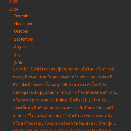
►
2025
(691)
▼
2024
(992)
►
December
(47)
►
November
(42)
►
October
(53)
►
September
(55)
►
August
(66)
►
July
(82)
▼
June
(98)
UNPKFC เปิดตัวโครงการผู้นำอวกาศระดับโลก เน้นการเข้...
ททท.ภูมิภาคภาคตะวันออก จัดส่งเสริมการขายการท่องเที...
EVT ตั้งเป้ายอดรายได้ทะลุ 200 ล้านบาท เติบโต 40%
ขอเชิญร่วมทำบุญทอดผ้าป่าทองคำ สร้างปลียอดทองคำ ส่ว...
พร้อมแซงทุกสนามแข่ง! Infinix เปิดตัว GT 20 Pro 5G ...
ไวตามิ้ลค์ ผนึกกำลัง คณะกรรมการโอลิมปิคแห่งประเทศไ...
รายการ “ไทยแลนด์ ลองสเตย์” เปิดรับ ภาพถ่าย และ คลิ...
สโมสรโรตารีพญาไทมอบรถวีลแชร์พร้อมสิ่งของใช้กับผู้ส...