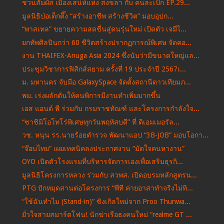
ชวนสัมผัส เมืองเสน่ห์แห่ง สงขลา กับ คนละเป็ก EP.29...
มูลนิธิป่อเต็กตึ๊ง “สร้างอาชีพ สร้างชีวิต” มอบอุปก...
“พาสเทล” ขยายความสดชื่นสู่คนรุ่นใหม่ เปิดตัว เจมีไ...
ยกทัพศิลปินกว่า 60 ชีวิตสร้างปรากฏการณ์พิเศษ จัดคอ...
งาน THAIFEX-Anuga Asia 2024 ซึ่งนับว่ามีขนาดใหญ่แล...
ประชุมวิชาการฟิสิกส์สยาม ครั้งที่ 19 ประจำปี 2567เ...
ม. มหานคร จับมือ GalaxySpace จัดตั้งสถานีดาวเทียมภ...
พม. เร่งผลักดันให้คนพิการมีงานทำเพิ่มมากขึ้น
เอส แอนด์ พี ร่วมกับ กรมราชทัณฑ์ และโครงการกำลังใจ...
“ซาชิมิโอโทโร่พิเศษทุกวันพฤหัสบดี” ที่ ดิเอมเมอรัล...
วช. หนุน รร.นายร้อยตำรวจ พัฒนาแอป “3B-JOB” มอบโอกา...
“จ๊อบไทย” เผยเทคนิคลงประกาศงาน “มัดใจคนหางาน”
OYO เปิดตัวโรงแรมที่บริหารจัดการเองเพื่อเสริมธุรกิ...
มูลนิธิโครงการหลวง ร่วมกับ สวพส. เปิดอบรมหลักสูตรน...
PTG ปักหมุดสานต่อโครงการ “พีที ค่ายอาสาทำจริงไม่ทิ...
“ใช้ฉันทำไม (Stand-in)” ซิงเกิลใหม่จาก Proo Thunwa...
ยั่วใจสายสมาร์ตโฟน! นักฆ่าเรือธงคนใหม่ “realme GT ...