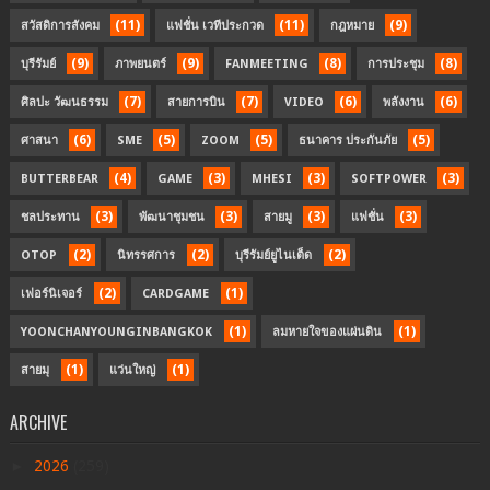
(11)
(11)
(9)
สวัสดิการสังคม
แฟชั่น เวทีประกวด
กฎหมาย
(9)
(9)
(8)
(8)
บุรีรัมย์
ภาพยนตร์
FANMEETING
การประชุม
(7)
(7)
(6)
(6)
ศิลปะ วัฒนธรรม
สายการบิน
VIDEO
พลังงาน
(6)
(5)
(5)
(5)
ศาสนา
SME
ZOOM
ธนาคาร ประกันภัย
(4)
(3)
(3)
(3)
BUTTERBEAR
GAME
MHESI
SOFTPOWER
(3)
(3)
(3)
(3)
ชลประทาน
พัฒนาชุมชน
สายมู
แฟชั่น
(2)
(2)
(2)
OTOP
นิทรรศการ
บุรีรัมย์ยูไนเต็ด
(2)
(1)
เฟอร์นิเจอร์
CARDGAME
(1)
(1)
YOONCHANYOUNGINBANGKOK
ลมหายใจของแผ่นดิน
(1)
(1)
สายมุ
แว่นใหญ่
ARCHIVE
►
2026
(259)