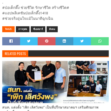
.
#ป่อเต็กตึ๊ง ช่วยชีวิต รักษาชีวิต สร้างชีวิต#
#แอปพลิเคชันป่อเต็กตึ๊ง1418
#ช่วยจริงอุ่นใจแม้ในนาทีฉุกเฉิน
TAGS:
การกุศล
ซีเอสอาร์
สังคม
RELATED POSTS
สนท. แต่งตั้ง “เพิก เลิศวังพง” เป็นที่ปรึกษาสมาคมฯ เสริมศักยภาพ