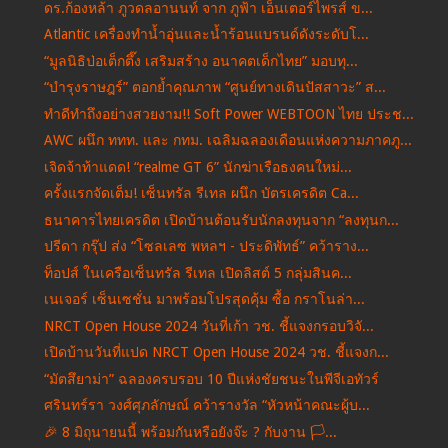
ดร.ก้องหล้า ภูวดลอานนท์ จาก ภูฟ้า เอ็นเตอร์ไพรส์ ข...
Atlantic เครื่องทำน้ำอุ่นและน้ำร้อนแบรนด์ดังระดับโ...
“มูลนิธิป่อเต็กตึ๊ง เสริมสร้าง อนาคตเด็กไทย” มอบทุ...
“บำรุงราษฎร์” ตอกย้ำคุณภาพ “ศูนย์ทางเดินปัสสาวะ” ส...
ทำดีทำถึงอย่างสวยงาม!! Soft Power WEBTOON ไทย ประช...
AWC ผนึก ททท. และ กทม. เฉลิมฉลองเดือนแห่งความภาคภู...
เจิดจ้าท้าแดด! “realme GT 6” นักฆ่าเรือธงคนใหม่...
ครั้งแรกจัดเต็ม! เซ็นทรัล รีเทล ผนึก บัตรเครดิต Ca...
ธนาคารไทยเครดิต เปิดบ้านต้อนรับนักลงทุนจาก “ลงทุนก...
ปรีดา กรุ๊ป ส่ง “โซลเลซ พหลฯ - ประดิพัทธ์” คว้าราง...
ท็อปส์ ในเครือเซ็นทรัล รีเทล เปิดลิสต์ 5 กลุ่มสินค...
เนเจอร์ เซ็นเซชั่น มาพร้อมโปรสุดคุ้ม ซื้อ กราโนล่า...
NRCT Open House 2024 วันที่เก้า วช. ชี้แจงกรอบวิจั...
เปิดบ้านวันที่แปด NRCT Open House 2024 วช. ชี้แจงก...
“มัตสึยาม่า” ฉลองครบรอบ 10 ปีแห่งชัยชนะในพีจีเอทัวร์
ศรินทร์รา วงศ์ศุภลักษณ์ คว้ารางวัล “หัวหน้าคณะผู้บ...
🎉 8 มิถุนายนนี้ พร้อมกันหรือยังจ๊ะ ? กับงาน 🏳️...