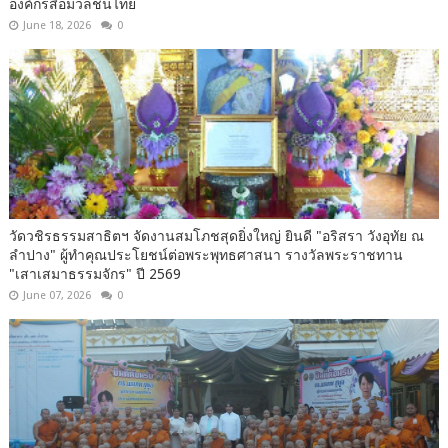
องค์กรสื่อมวลชนไทย
June 18, 2026
0
วัดวชิรธรรมสาธิตฯ จัดงานสมโภชสุดยิ่งใหญ่ ยินดี "อริสรา วังอุทัย ณ
ลำปาง" ผู้ทำคุณประโยชน์ต่อพระพุทธศาสนา รางวัลพระราชทาน
"เสาเสมาธรรมจักร" ปี 2569
June 07, 2026
0