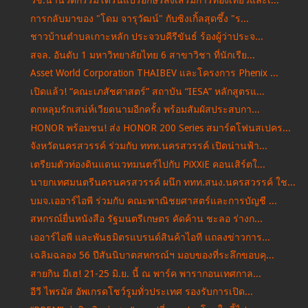
วช.นำนวัตกรรมโดรนแปรอักษรส่งเสริมการท่องเที่ยวและเ...
การกลับมาของ "โดม จารุวัฒน์" กับซิงเกิ้ลสุดซึ้ง "ร...
ชาวบ้านตำบลเกาะหลัก ประจวบคีรีขันธ์ ร้องผู้ว่าประจ...
สจล. อันดับ 1 มหาวิทยาลัยไทย 6 สาขาวิชา ที่นักเรีย...
Asset World Corporation THAIBEV และโครงการ Phenix ...
เปิดแล้ว! “คณะเภสัชศาสตร์” สถาบัน “IESA” หลักสูตรแ...
ตกหลุมรักเสน่ห์เวียดนามอีกครั้ง พร้อมสัมผัสประสบกา...
HONOR พร้อมชน! ส่ง HONOR 200 Series สมาร์ตโฟนสเปคร...
จังหวัดนครสวรรค์ ร่วมกับ ททท.นครสวรรค์ เปิดน่านฟ้า...
เตรียมตัวท่องดินแดนเวทมนตร์ไปกับ PiXXiE คอนเสิร์ตใ...
นายกเทศมนตรีนครนครสวรรค์ ผนึก ททท.สนง.นครสวรรค์ ใช...
บมจ.เออาร์ไอพี ร่วมกับ คณะพาณิชยศาสตร์และการบัญชี ...
สหกรณ์ยื่นหนังสือ รัฐมนตรีเกษตร คัดค้าน ชะลอ ร่างก...
เออาร์ไอพี และพันธมิตรแบรนด์สินค้าไอที แถลงข่าวการ...
เฉลิมฉลอง 56 ปีสันนิบาตสหกรณ์ฯ มอบของที่ระลึกขอบคุ...
สายกิน มีเฮ! 21-25 มิ.ย. นี้ ณ พาร์ค พารากอนเทศกาล...
อีวี ไพรมัส อัพเกรดโชว์รูมทั่วประเทศ รองรับการเปิด...