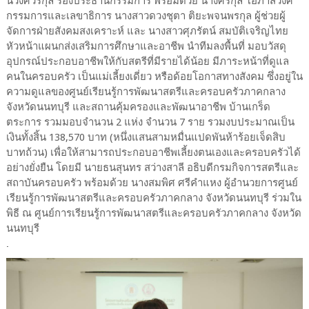
นวงศ์วรกุล รองประธานกรรมการ พร้อมด้วย นางศิริกุล โอภาสวงศ์
กรรมการและเลขาธิการ นางสาวดวงชุตา ติยะพจนพรกุล ผู้ช่วยผู้
จัดการฝ่ายสังคมสงเคราะห์ และ นางสาวศุภรัตน์ สมบัติเจริญไทย
หัวหน้าแผนกส่งเสริมการศึกษาและอาชีพ นำทีมลงพื้นที่ มอบวัสดุ
อุปกรณ์ประกอบอาชีพให้กับสตรีที่มีรายได้น้อย มีภาระหน้าที่ดูแล
คนในครอบครัว เป็นแม่เลี้ยงเดี่ยว หรือด้อยโอกาสทางสังคม ซึ่งอยู่ใน
ความดูแลของศูนย์เรียนรู้การพัฒนาสตรีและครอบครัวภาคกลาง
จังหวัดนนทบุรี และสถานคุ้มครองและพัฒนาอาชีพ บ้านเกร็ด
ตระการ รวมมอบจำนวน 2 แห่ง จำนวน 7 ราย รวมงบประมาณเป็น
เงินทั้งสิ้น 138,570 บาท (หนึ่งแสนสามหมื่นแปดพันห้าร้อยเจ็ดสิบ
บาทถ้วน) เพื่อให้สามารถประกอบอาชีพเลี้ยงตนเองและครอบครัวได้
อย่างยั่งยืน โดยมี นายธนสุนทร สว่างสาลี อธิบดีกรมกิจการสตรีและ
สถาบันครอบครัว พร้อมด้วย นางสมพิศ ศรีคำแหง ผู้อำนวยการศูนย์
เรียนรู้การพัฒนาสตรีและครอบครัวภาคกลาง จังหวัดนนทบุรี ร่วมใน
พิธี ณ ศูนย์การเรียนรู้การพัฒนาสตรีและครอบครัวภาคกลาง จังหวัด
นนทบุรี
.