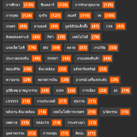
(135)
(126)
(125)
การศึกษา
ซีเอสอาร์
การรักษาสุขภาพ
(124)
(121)
(110)
(105)
การกุศล
ธุรกิจ
ดนตรี
วช
(93)
(92)
(87)
(83)
เกษตร
ยานยนต์
มูลนิธิป่อเต็กตึ๊ง
CSR
(80)
(78)
(76)
สังคมสงเคราะห์
กีฬา
เทคโนโลยี
(76)
(59)
(57)
(53)
แกดเจ็ต ไอที
MV
ตลาด
งานวิจัย
(46)
(43)
(43)
ประกวดแข่งขัน
EVENT
งานแสดงสินค้า
(38)
(32)
(32)
คอนเสิร์ต
สิ่งแวดล้อม
อสังหาริมทรัพย์
(29)
(29)
(28)
ความงาม
ตลาดการเงิน
อาภรณ์ เครื่องประดับ
(24)
(22)
(22)
(19)
อุบัติเหตุ อาชญากรรม
GDH
การเมือง
AI
(18)
(17)
(17)
LOVEIS
งานประเพณี
สุขภาพ
(16)
(16)
(15)
พลังงาน สิ่งแวดล้อม
เทคโนโลยีการเกษตร
นวัตกรรม
(15)
(14)
(12)
เทศกาล
HEALTH
กระทรวงอว
(12)
(11)
(11)
อุตสาหกรรม
การลงทุน
ศิลปะ