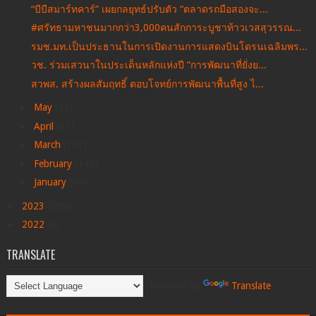
“บีบีสมาร์ทคาร์” เผยกลยุทธ์ปรับตัว “ตลาดรถมือสองจะ...
#ศรัทธามหาชนมากกว่า3,000คนสักการะบูชาท้าวเวสสุวรรณ...
รมช.มท.เป็นประธานในการเปิดงานการแสดงบินโดรนเฉลิมพร...
วช. ร่วมเสวนาในประเด็นหลักแห่งปี “การพัฒนาที่ยั่งย...
สวพส. สร้างผลสัมฤทธิ์ ตอบโจทย์การพัฒนาพื้นที่สูง ไ...
►
May
(99)
►
April
(67)
►
March
(167)
►
February
(147)
►
January
(69)
►
2023
(598)
►
2022
(6)
TRANSLATE
Powered by
Translate