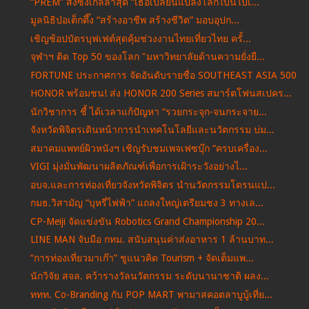
“PREM” ส่งซิงเกิลล่าสุด “เธอเปลี่ยนแปลงโลกใบนี้ไปเ...
มูลนิธิป่อเต็กตึ๊ง “สร้างอาชีพ สร้างชีวิต” มอบอุปก...
เชิญช้อปบัตรบุฟเฟต์สุดคุ้มช่วงงานไทยเที่ยวไทย ครั้...
จุฬาฯ ติด Top 50 ของโลก "มหาวิทยาลัยด้านความยั่งยื...
FORTUNE ประกาศการ จัดอันดับรายชื่อ SOUTHEAST ASIA 500
HONOR พร้อมชน! ส่ง HONOR 200 Series สมาร์ตโฟนสเปคร...
นักวิชาการ ชี้ ได้เวลาแก้ปัญหา “รวยกระจุก-จนกระจาย...
จังหวัดพิจิตรเดินหน้าการนำเทคโนโลยีและนวัตกรรม บ่ม...
สมาคมแพทย์ผิวหนังฯ เชิญรับชมเพจเฟซบุ๊ก “ครบเครื่อง...
VIGI มุ่งมั่นพัฒนาผลิตภัณฑ์เพื่อการเฝ้าระวังอย่างไ...
อบจ.และการท่องเที่ยวจังหวัดพิจิตร นำนวัตกรรมโดรนแป...
กมธ.วิสามัญ “บุหรี่ไฟฟ้า” แถลงใหญ่เตรียมชง 3 ทางเล...
CP-Meiji จัดแข่งขัน Robotics Grand Championship 20...
LINE MAN จับมือ กทม. สนับสนุนค่าส่งอาหาร 1 ล้านบาท...
“การท่องเที่ยวมาเก๊า” ชูแนวคิด Tourism + จัดเต็มแพ...
นักวิจัย สจล. คว้ารางวัลนวัตกรรม ระดับนานาชาติ ผลง...
ททท. Co-Branding กับ POP MART พามาสคอตลาบูบู้เที่ย...