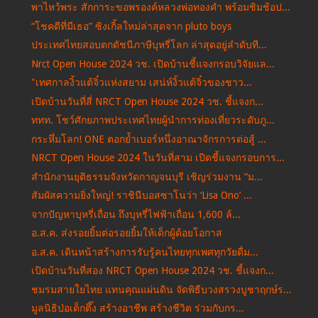
พาไหว้พระ สักการะขอพรองค์หลวงพ่อทองคำ พร้อมชิมช้อป...
“โชคดีที่มีเธอ” ซิงเกิ้ลใหม่ล่าสุดจาก pluto boys
ประเทศไทยสอบตกดัชนีภาษีบุหรี่โลก ล่าสุดอยู่ลำดับที...
Nrct Open House 2024 วช. เปิดบ้านชี้แจงกรอบวิจัยแล...
"เทศกาลงิ้วแต้จิ๋วแห่งสยาม เสน่ห์งิ้วแต้จิ๋วของชาว...
เปิดบ้านวันที่สี่ NRCT Open House 2024 วช. ชี้แจงก...
ททท. โชว์ศักยภาพประเทศไทยผู้นำการท่องเที่ยวระดับภู...
กระหึ่มโลก! ONE ตอกย้ำเบอร์หนึ่งอาณาจักรการต่อสู้ ...
NRCT Open House 2024 ในวันที่สาม เปิดชี้แจงกรอบการ...
สำนักงานยุติธรรมจังหวัดกาญจนบุรี เชิญร่วมงาน “ม...
สัมผัสความยิ่งใหญ่! ราชินีบอสซาโนว่า ‘Lisa Ono’ ...
จากปัญหาบุหรี่เถื่อน ถึงบุหรี่ไฟฟ้าเถื่อน 1,600 ล้...
อ.ส.ค. ส่งรอยยิ้มต่อรอยยิ้มให้เด็กผู้ด้อยโอกาส
อ.ส.ค. เดินหน้าสร้างการรับรู้คนไทยทุกเพศทุกวัยดื่ม...
เปิดบ้านวันที่สอง NRCT Open House 2024 วช. ชี้แจงก...
ชมรมสายใยไทย แทนคุณแผ่นดิน จัดพิธีบวงสรวงบูชาฤกษ์ร...
มูลนิธิป่อเต็กตึ๊ง สร้างอาชีพ สร้างชีวิต ร่วมกับกร...