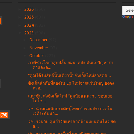
►
2026
(256)
►
2025
(691)
►
2024
(992)
▼
2023
(598)
►
December
(97)
►
November
(97)
▼
October
(223)
ภาคีชาวไร่ยาสูบปลื้ม กมธ. คลัง ดันแก้ปัญหารา
คาและอ...
“คุณได้รับสิทธิ์นั้นเดี๋ยวนี้” ซิงเกิ้ลใหม่ล่าสุดข...
ซิงเกิ้ลลำดับที่สองใน Ep ใหม่จากแว่นใหญ่ ยังคง
ครอ...
แพรซัน ส่งซิงเกิ้ลใหม่ “พูดน้อย (เพราะ ชอบเธอ
ไม่ใช...
วช. นำคณะนักประดิษฐ์ไทยเข้าร่วมประกวดใน
เวทีระดับนา...
(76)
วช. ร่วมกับ ศูนย์วิจัยแห่งชาติด้านแผ่นดินไหว จัด
สั...