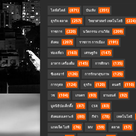
(871)
(351)
ไลฟ์สไตล์
บันเทิง
(257)
(224)
ธุรกิจ ตลาด
วิทยาศาสตร์ เทคโนโลยี
(220)
(209)
ราชการ
นวัตกรรม งานวิจัย
(207)
(191)
สังคม
ราชการ การเมือง
(163)
(147)
ท่องเที่ยว
เศรษฐกิจ
(145)
(135)
อาหาร เครื่องดื่ม
การศึกษา
(126)
(125)
ซีเอสอาร์
การรักษาสุขภาพ
(124)
(120)
(110)
การกุศล
ธุรกิจ
ดนตรี
(104)
(93)
(92)
วช
เกษตร
ยานยนต์
(87)
(83)
มูลนิธิป่อเต็กตึ๊ง
CSR
(80)
(78)
สังคมสงเคราะห์
กีฬา
เทคโนโลยี
(76)
(59)
(57)
แกดเจ็ต ไอที
MV
ตลาด