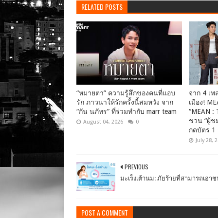
RELATED POSTS
“หมายตา” ความรู้สึกของคนที่แอบ
จาก 4 เพลง
รัก ภาวนาให้รักครั้งนี้สมหวัง จาก
เมือง! ME
“กัน นภัทร” ที่ร่วมทำกับ marr team
“MEAN : 
ชวน “ผู้ช
August 04, 2026
0
กดบัตร 1 
July 28, 
PREVIOUS
มะเร็งเต้านม: ภัยร้ายที่สามารถเอาช
POST A COMMENT