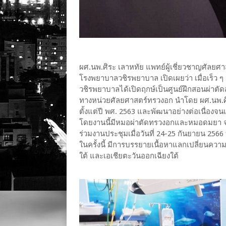
ผศ.นพ.ศิระ เลาหทัย แพทย์ผู้เชี่ยวชาญศัลย
โรงพยาบาลวชิรพยาบาล เปิดเผยว่า เมื่อเร็ว 
วชิรพยาบาลได้เปิดฤกษ์เป็นศูนย์ฝึกสอนผ่าตั
ทางหน่วยศัลยศาสตร์ทรวงอก นำโดย ผศ.นพ.ศิร
ตั้งแต่ปี พศ. 2563 และพัฒนาอย่างต่อเนื่องจ
โดยงานนี้มีหมอผ่าตัดทรวงอกและหมอดมยา จ
ร่วมงานประชุมเมื่อวันที่ 24-25 กันยายน 2
ในครั้งนี้ มีการบรรยายเนื้อหาแลกเปลี่ยนควา
ใต้ และเอเชียตะวันออกเฉียงใต้