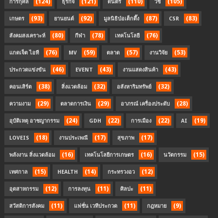
(124)
(121)
(110)
(105)
การกุศล
ธุรกิจ
ดนตรี
วช
(93)
(92)
(87)
(83)
เกษตร
ยานยนต์
มูลนิธิป่อเต็กตึ๊ง
CSR
(80)
(78)
(76)
สังคมสงเคราะห์
กีฬา
เทคโนโลยี
(76)
(59)
(57)
(53)
แกดเจ็ต ไอที
MV
ตลาด
งานวิจัย
(46)
(43)
(43)
ประกวดแข่งขัน
EVENT
งานแสดงสินค้า
(38)
(32)
(32)
คอนเสิร์ต
สิ่งแวดล้อม
อสังหาริมทรัพย์
(29)
(29)
(28)
ความงาม
ตลาดการเงิน
อาภรณ์ เครื่องประดับ
(24)
(22)
(22)
(19)
อุบัติเหตุ อาชญากรรม
GDH
การเมือง
AI
(18)
(17)
(17)
LOVEIS
งานประเพณี
สุขภาพ
(16)
(16)
(15)
พลังงาน สิ่งแวดล้อม
เทคโนโลยีการเกษตร
นวัตกรรม
(15)
(14)
(12)
เทศกาล
HEALTH
กระทรวงอว
(12)
(11)
(11)
อุตสาหกรรม
การลงทุน
ศิลปะ
(11)
(11)
(9)
สวัสดิการสังคม
แฟชั่น เวทีประกวด
กฎหมาย