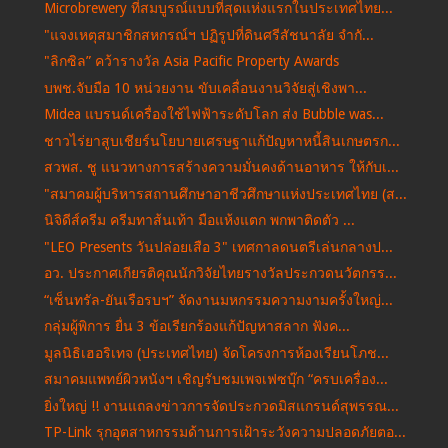
Microbrewery ที่สมบูรณ์แบบที่สุดแห่งแรกในประเทศไทย...
"แจงเหตุสมาชิกสหกรณ์ฯ ปฏิรูปที่ดินศรีสัชนาลัย จำกั...
"ลิกซิล” คว้ารางวัล Asia Pacific Property Awards
บพช.จับมือ 10 หน่วยงาน ขับเคลื่อนงานวิจัยสู่เชิงพา...
Midea แบรนด์เครื่องใช้ไฟฟ้าระดับโลก ส่ง Bubble was...
ชาวไร่ยาสูบเชียร์นโยบายเศรษฐาแก้ปัญหาหนี้สินเกษตรก...
สวพส. ชู แนวทางการสร้างความมั่นคงด้านอาหาร ให้กับเ...
"สมาคมผู้บริหารสถานศึกษาอาชีวศึกษาแห่งประเทศไทย (ส...
นิจิดีส์ครีม ครีมทาส้นเท้า มือแห้งแตก พกพาติดตัว ...
"LEO Presents วันปล่อยเสือ 3" เทศกาลดนตรีเล่นกลางป...
อว. ประกาศเกียรติคุณนักวิจัยไทยรางวัลประกวดนวัตกรร...
“เซ็นทรัล-ยันเรือรบฯ” จัดงานมหกรรมความงามครั้งใหญ่...
กลุ่มผู้พิการ ยื่น 3 ข้อเรียกร้องแก้ปัญหาสลาก ฟังค...
มูลนิธิเฮอริเทจ (ประเทศไทย) จัดโครงการห้องเรียนโภช...
สมาคมแพทย์ผิวหนังฯ เชิญรับชมเพจเฟซบุ๊ก “ครบเครื่อง...
ยิ่งใหญ่ !! งานแถลงข่าวการจัดประกวดมิสแกรนด์สุพรรณ...
TP-Link รุกอุตสาหกรรมด้านการเฝ้าระวังความปลอดภัยตอ...