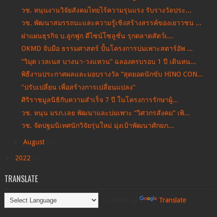
วช. หนุนงานวิจัยสังคมไทยไร้ความรุนแรง รับรางวัลประ...
วช. พัฒนาสมรรถนะและความรู้เชิงสร้างสรรค์ของเยาวชน ...
ผ่าแผนธุรกิจ บ.ลูกฟูก ดีไซน์โซลูชั่น รุกตลาดสัตว์เ...
OKMD จับมือ ธรรมศาสตร์ ปั้นโครงการบ่มเพาะสตาร์อัพ ...
“วิมุต เวลเนส บางนา-วงแหวน” ฉลองครบรอบ 1 ปี เดินหน...
พิธีงานประกาศผลและมอบรางวัล “สุดยอดนักขับ HINO CON...
"ปรับเปลี่ยน เพื่อสร้างการเปลี่ยนแปลง"
ศิริราชมูลนิธิกับความสำเร็จ 7 ปี ในโครงการรักษาผู้...
วช. หนุน มรภ.เลย พัฒนาและบ่มเพาะ “วิศวกรสังคม” เพิ...
วช. จัดปฐมนิเทศนักวิจัยรุ่นใหม่ มุ่งเป้าพัฒนาศักยภ...
►
August
(57)
►
2022
(6)
TRANSLATE
Powered by
Translate