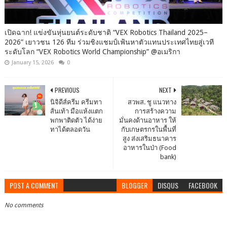
เปิดฉาก! แข่งขันหุ่นยนต์ระดับชาติ “VEX Robotics Thailand 2025–
2026” เยาวชน 126 ทีม ร่วมชิงแชมป์เฟ้นหาตัวแทนประเทศไทยสู่เวที
ระดับโลก “VEX Robotics World Championship” @อเมริกา
January 15, 2026
0
PREVIOUS
NEXT
นิจิดีส์ครีม ครีมทา
สวพส. ชู แนวทาง
ส้นเท้า มือแห้งแตก
การสร้างความ
พกพาติดตัว ได้ง่าย
มั่นคงด้านอาหาร ให้
ทาได้ตลอดวัน
กับเกษตรกรในพื้นที่
สูง ส่งเสริมธนาคาร
อาหารในป่า (Food
bank)
POST A COMMENT
BLOGGER
DISQUS
FACEBOOK
No comments