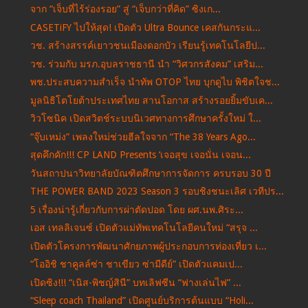
จาก “เจ็บที่ไร้ร่องรอย” สู่ “เจ็บกว่าที่คิด” ซิงเก...
CASETiFY ไปให้สุด! เปิดตัว Ultra Bounce เคสกันกระแ...
วช. สร้างสรรค์เยาวชนเมืองดอกบัว เรียนรู้เทคโนโลยีป...
วช. ร่วมกับ มรภ.อุบลราชธานี นำ “วิศวกรสังคม” เสริม...
พช.ประสบความสำเร็จ นำทัพ OTOP ไทย บุกดูไบ พิชิตใจช...
มูลนิธิโตโยต้าประเทศไทย สานโอกาส สร้างรอยยิ้มขับเค...
วิวโซนิค เปิดสวิตช์ระบบนิเวศทางการศึกษาครั้งใหม่ ใ...
“จุ๊บเหม่ง” เพลงใหม่ช่วยฮีลใจจาก “The 38 Years Ago...
สุดคึกคัก!!! CP LAND Presents ‘เจอสุข เจอนั่น เจอน...
วันสถาปนาวิทยาลัยบัณฑิตศึกษาการจัดการ ครบรอบ 30 ปี
THE POWER BAND 2023 Season 3 รอบชิงชนะเลิศ เวทีปร...
5 เรื่องน่ารู้เกี่ยวกับการผ่าตัดปอด โดย ผศ.นพ.ศิระ...
เอส เทลลิเจนซ์ เปิดตัวแม่ทัพเทคโนโลยีคนใหม่ “สรุจ ...
เปิดตัวโครงการพัฒนาศักยภาพผู้ประกอบการท่องเที่ยว เ...
“โออิชิ ชาคูลล์ซ่า ชาเขียว ซ่ามีดีย์” เปิดตัวแคมเป...
เปิดซิง!!! “เนิส-พิชญ์สินี” บทเลิฟซีน “ฟางเล่นไฟ” ...
“Sleep coach Thailand” เปิดศูนย์บริการต้นแบบ “Holi...