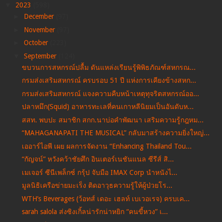
▼
2023
(598)
►
December
(97)
►
November
(97)
►
October
(223)
▼
September
(124)
ขบวนการสหกรณ์ปลื้ม ดันแหล่งเรียนรู้พิพิธภัณฑ์สหกรณ...
กรมส่งเสริมสหกรณ์ ครบรอบ 51 ปี แห่งการเคียงข้างสหก...
กรมส่งเสริมสหกรณ์ แจงความคืบหน้าเหตุทุจริตสหกรณ์ออ...
ปลาหมึก(Squid) อาหารทะเลที่คนเกาหลีนิยมเป็นอันดับห...
สสท. พบปะ สมาชิก สกก.นาบ่อคำพัฒนา เสริมความรู้กฎหม...
“MAHAGANAPATI THE MUSICAL” กลับมาสร้างความยิ่งใหญ่...
เออาร์ไอพี เผย ผลการจัดงาน “Enhancing Thailand Tou...
“กัญจน์” หวังคว้าชัยศึก อินเตอร์เนชันแนล ซีรีส์ สิ...
เมเจอร์ ซีนีเพล็กซ์ กรุ้ป จับมือ IMAX Corp นำหนังไ...
มูลนิธิเครือข่ายมะเร็ง ติดอาวุธความรู้ให้ผู้ป่วยโร...
WTH’s Beverages (ว้อทส์ เดอะ เฮลท์ เบเวอเรจ) ครบเค...
sarah salola ส่งซิงเกิ้ลน่ารักน่าหยิก “คนขี้หวง” เ...