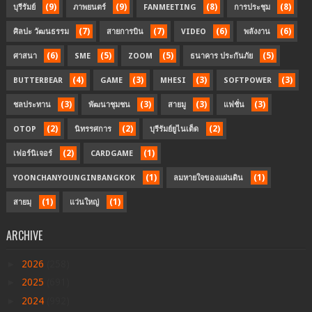
(9)
(9)
(8)
(8)
บุรีรัมย์
ภาพยนตร์
FANMEETING
การประชุม
(7)
(7)
(6)
(6)
ศิลปะ วัฒนธรรม
สายการบิน
VIDEO
พลังงาน
(6)
(5)
(5)
(5)
ศาสนา
SME
ZOOM
ธนาคาร ประกันภัย
(4)
(3)
(3)
(3)
BUTTERBEAR
GAME
MHESI
SOFTPOWER
(3)
(3)
(3)
(3)
ชลประทาน
พัฒนาชุมชน
สายมู
แฟชั่น
(2)
(2)
(2)
OTOP
นิทรรศการ
บุรีรัมย์ยูไนเต็ด
(2)
(1)
เฟอร์นิเจอร์
CARDGAME
(1)
(1)
YOONCHANYOUNGINBANGKOK
ลมหายใจของแผ่นดิน
(1)
(1)
สายมุ
แว่นใหญ่
ARCHIVE
►
2026
(258)
►
2025
(691)
►
2024
(992)