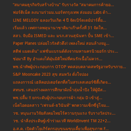
“สมาคมธุรกิจรับสร้างบ้าน” รับรางวัล “สมาคมการค้ายอ...
ฟอร์ติเน็ต ลงนามร่วมม.นอร์ทกรุงเทพ ส่งมอบ Labs ด้า...
LINE MELODY ฉลองวันเกิด 4 ปี จัดเบิร์ดเดย์ปาร์ตี้ย...
เริ่มแล้ว เทศกาลพลุนานาชาติมาเก๊าครั้งที่ 31 จัดให...
สสว. จับมือ ISMED และ มรภ.สวนสุนันทา ปั้น SME เข้า...
Paper Planes ปล่อยไวรัลตัวตึง! เพลงใหม่ สอนล้างจมู...
สตีฟ แมดเด้น” แฟชั่นแบรนด์ดังจากมหานครนิวยอร์ก ประ...
ช่อมาลี By อำแดงไต้ฝุ่นมิติใหม่ที่คนรักเนื้อไม่ควร...
พช.นำทัพผู้ประกอบการ OTOP ทดสอบตลาดสหรัฐอาหรับฯภาย...
S&P Mooncake 2023 สุข สมหวัง ดั่งใจปอง
แถลงการณ์ เฮลิคอปเตอร์ตกที่สโมสรเลสเตอร์ซิตี้เกิดจ...
สทนช. เสนอร่างผลการศึกษาผังน้ำลุ่มน้ำปิง ให้ผู้มีส...
พช.ปลื้ม !! ยกระดับผู้ประกอบการผ้า กลุ่ม D เข้าสู่...
เน็ตไอดอลสาว “เฟรนด์-ธวินันท์” พกความเซ็กซี่จู่โจม...
วช. หนุนงานวิจัยสังคมไทยไร้ความรุนแรง รับรางวัลประ...
วช. นำสิ่งประดิษฐ์เข้าร่วมเวที WorldInvent TM 22+2...
อ.ส.ค. เปิดตัวโยเกิร์ตกรอบขนมขบเคี้ยวเพื่อสุขภาพ F...