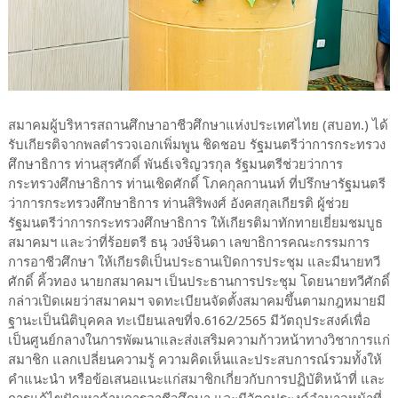
สมาคมผู้บริหารสถานศึกษาอาชีวศึกษาแห่งประเทศไทย (สบอท.) ได้
รับเกียรติจากพลตำรวจเอกเพิ่มพูน ชิดชอบ รัฐมนตรีว่าการกระทรวง
ศึกษาธิการ ท่านสุรศักดิ์ พันธ์เจริญวรกุล รัฐมนตรีช่วยว่าการ
กระทรวงศึกษาธิการ ท่านเชิดศักดิ์ โภคกุลกานนท์ ที่ปรึกษารัฐมนตรี
ว่าการกระทรวงศึกษาธิการ ท่านสิริพงศ์ อังคสกุลเกียรติ ผู้ช่วย
รัฐมนตรีว่าการกระทรวงศึกษาธิการ ให้เกียรติมาทักทายเยี่ยมชมบูธ
สมาคมฯ และว่าที่ร้อยตรี ธนุ วงษ์จินดา เลขาธิการคณะกรรมการ
การอาชีวศึกษา ให้เกียรติเป็นประธานเปิดการประชุม และมีนายทวี
ศักดิ์ คิ้วทอง นายกสมาคมฯ เป็นประธานการประชุม โดยนายทวีศักดิ์
กล่าวเปิดเผยว่าสมาคมฯ จดทะเบียนจัดตั้งสมาคมขึ้นตามกฎหมายมี
ฐานะเป็นนิติบุคคล ทะเบียนเลขที่จ.6162/2565 มีวัตถุประสงค์เพื่อ
เป็นศูนย์กลางในการพัฒนาและส่งเสริมความก้าวหน้าทางวิชาการแก่
สมาชิก แลกเปลี่ยนความรู้ ความคิดเห็นและประสบการณ์รวมทั้งให้
คำแนะนำ หรือข้อเสนอแนะแก่สมาชิกเกี่ยวกับการปฏิบัติหน้าที่ และ