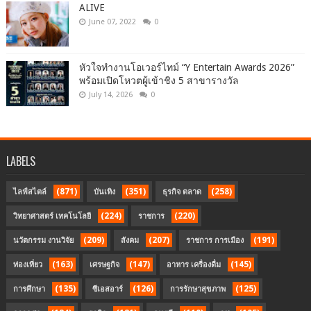
ALIVE
June 07, 2022
0
หัวใจทำงานโอเวอร์ไทม์ “Y Entertain Awards 2026”
พร้อมเปิดโหวตผู้เข้าชิง 5 สาขารางวัล
July 14, 2026
0
LABELS
(871)
(351)
(258)
ไลฟ์สไตล์
บันเทิง
ธุรกิจ ตลาด
(224)
(220)
วิทยาศาสตร์ เทคโนโลยี
ราชการ
(209)
(207)
(191)
นวัตกรรม งานวิจัย
สังคม
ราชการ การเมือง
(163)
(147)
(145)
ท่องเที่ยว
เศรษฐกิจ
อาหาร เครื่องดื่ม
(135)
(126)
(125)
การศึกษา
ซีเอสอาร์
การรักษาสุขภาพ