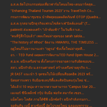
อ.ส.ค.จัดโปรแกรมท่องเที่ยวฟาร์มโคนมไทย-เดนมาร์คสุด...
"Enhancing Thailand Tourism 2023"งาน TravelTech Co...
กรมการพัฒนาชุมชน นำทัพสุดยอดผลิตภัณฑ์ OTOP (Quadra...
อ.ส.ค.รุกสยายปีกธุรกิจแฟรนไชส์คาเฟ่“มิลค์แลนด์” (T...
paiiinntt ส่งเพลงเศร้า “เจ้าท้องฟ้า” ในวันที่เราเส...
“คนที่รู้สึกไปแล้ว” เพลงใหม่ล่าสุดของ sarah salola...
“The history of Whoo” จัดงาน HWANYU, THE TIMELESS ...
ฤดูไหนก็ไม่ยาวนานเท่า “ฤดูรอ” ซิงเกิ้ลใหม่ล่าสุดที...
อว. - TED Fund เผยผลการจัดงานTED Fund Open House 2...
ส.อ.ท. ผนึกเครือข่าย ตั้งโครงการขยายความรับผิดชอบข...
สสว. ผนึกกำลัง ม.ธรรมศาสตร์ สร้างเครือข่ายธุรกิจ ก...
JR EAST แนะนำ 5 จุดชมใบไม้เปลี่ยนสียอดฮิต 2023 พร้...
นิตยสารแพรว จับมือเซเลบริตี้และศิลปินคนรุ่นใหม่ ช่...
ได้แล้ว! 10 หนุ่ม-สาวมากความสามารถ “Campus Star 20...
เมเจอร์ ซีนีเพล็กซ์ กรุ้ป จับมือ ฟอร์ท สมาร์ท เซอร...
แม็คโคร-โลตัส ภายใต้ซีพี แอ็กซ์ตร้า ผนึกกำลังกรมกา...
จอห์นสัน เบบี้ ควงช้อปปี้ อัดโปรลดใหญ่ ฉลองมหกรรม ...