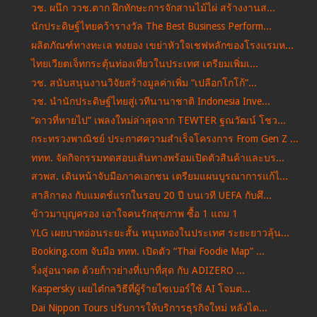
วช. ผนึก ววช.ตาก ฝึกทักษะการจักสานไม้ไผ่ สร้างงานส...
นักประดิษฐ์ไทยคว้ารางวัล The Best Business Perform...
ผลิตภัณฑ์ทางทะเล ทงยอง เขย่าหัวใจเชฟหลักของโรงแรมห...
ไทยเวียตเจ็ทกระตุ้นท่องเที่ยวในประเทศ เตรียมเพิ่มเ...
วช. สนับสนุนงานวิจัยสร้างมูลค่าเพิ่ม “เปลือกโกโก้”...
วช. นำนักประดิษฐ์ไทยสู่เวทีนานาชาติ Indonesia Inve...
“ดาวที่หายไป” เพลงใหม่ล่าสุดจาก TEWTER ฐณวัฒน์ โชว...
กระทรวงพาณิชย์ ประกาศความสำเร็จโครงการ From Gen Z ...
ททท. จัดกิจกรรมทดสอบเส้นทางพร้อมเปิดตัวสินค้าและบร...
สวพส. เดินหน้าจับมือภาคเอกชน เตรียมแผนบูรณาการแก้ไ...
สาลิกาดง กับแมตช์แรกในรอบ 20 ปี บนเวที UEFA กับศึ...
ข้าวมาบุญครอง เอาใจคนรักสุขภาพ ซื้อ 1 แถม 1
YLG เผยบาทอ่อนระยะสั้น หนุนทองในประเทศ ระยะยาวลุ้น...
Booking.com จับมือ ททท. เปิดตัว “Thai Foodie Map” ...
วิ่งสู่อนาคต ด้วยก้าวย่างที่เบาที่สุด กับ ADIZERO ...
Kaspersky เผยไต๋กลวิธีที่ผู้ร้ายไซเบอร์ใช้ AI โจมต...
Dai Nippon Tours ปรับการให้บริการธุรกิจใหม่ หลังได...