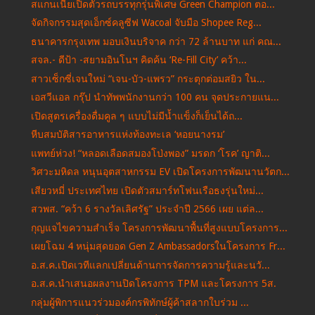
สแกนเนียเปิดตัวรถบรรทุกรุ่นพิเศษ Green Champion ตอ...
จัดกิจกรรมสุดเอ็กซ์คลูซีฟ Wacoal จับมือ Shopee Reg...
ธนาคารกรุงเทพ มอบเงินบริจาค กว่า 72 ล้านบาท แก่ คณ...
สจล.- ดีป้า -สยามอินโนฯ คิดค้น ‘Re-Fill City’ คว้า...
สาวเซ็กซี่เจนใหม่ “เจน-บัว-แพรว” กระตุกต่อมสยิว ใน...
เอสวีแอล กรุ๊ป นำทัพพนักงานกว่า 100 คน จุดประกายแน...
เปิดสูตรเครื่องดื่มคูล ๆ แบบไม่มีน้ำแข็งก็เย็นได้ถ...
หีบสมบัติสารอาหารแห่งท้องทะเล ‘หอยนางรม’
แพทย์ห่วง! “หลอดเลือดสมองโป่งพอง” มรดก ‘โรค’ ญาติ...
วิศวะมหิดล หนุนอุตสาหกรรม EV เปิดโครงการพัฒนานวัตก...
เสียวหมี่ ประเทศไทย เปิดตัวสมาร์ทโฟนเรือธงรุ่นใหม่...
สวพส. “คว้า 6 รางวัลเลิศรัฐ” ประจำปี 2566 เผย แต่ล...
กุญแจไขความสำเร็จ โครงการพัฒนาพื้นที่สูงแบบโครงการ...
เผยโฉม 4 หนุ่มสุดยอด Gen Z Ambassadorsในโครงการ Fr...
อ.ส.ค.เปิดเวทีแลกเปลี่ยนด้านการจัดการความรู้และนวั...
อ.ส.ค.นำเสนอผลงานปิดโครงการ TPM และโครงการ 5ส.
กลุ่มผู้พิการแนวร่วมองค์กรพิทักษ์ผู้ค้าสลากใบร่วม ...