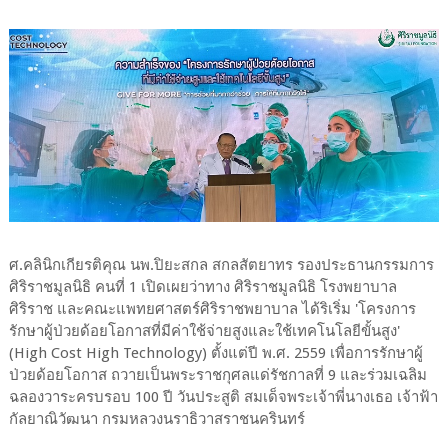
ศ.คลินิกเกียรติคุณ นพ.ปิยะสกล สกลสัตยาทร รองประธานกรรมการ
ศิริราชมูลนิธิ คนที่ 1 เปิดเผยว่าทาง ศิริราชมูลนิธิ โรงพยาบาล
ศิริราช และคณะแพทยศาสตร์ศิริราชพยาบาล ได้ริเริ่ม 'โครงการ
รักษาผู้ป่วยด้อยโอกาสที่มีค่าใช้จ่ายสูงและใช้เทคโนโลยีขั้นสูง'
(High Cost High Technology) ตั้งแต่ปี พ.ศ. 2559 เพื่อการรักษาผู้
ป่วยด้อยโอกาส ถวายเป็นพระราชกุศลแด่รัชกาลที่ 9 และร่วมเฉลิม
ฉลองวาระครบรอบ 100 ปี วันประสูติ สมเด็จพระเจ้าพี่นางเธอ เจ้าฟ้า
กัลยาณิวัฒนา กรมหลวงนราธิวาสราชนครินทร์