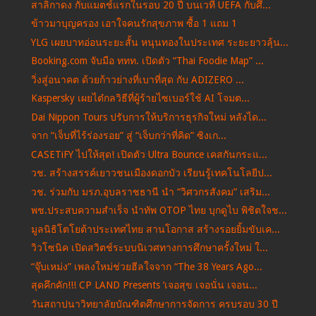
สาลิกาดง กับแมตช์แรกในรอบ 20 ปี บนเวที UEFA กับศึ...
ข้าวมาบุญครอง เอาใจคนรักสุขภาพ ซื้อ 1 แถม 1
YLG เผยบาทอ่อนระยะสั้น หนุนทองในประเทศ ระยะยาวลุ้น...
Booking.com จับมือ ททท. เปิดตัว “Thai Foodie Map” ...
วิ่งสู่อนาคต ด้วยก้าวย่างที่เบาที่สุด กับ ADIZERO ...
Kaspersky เผยไต๋กลวิธีที่ผู้ร้ายไซเบอร์ใช้ AI โจมต...
Dai Nippon Tours ปรับการให้บริการธุรกิจใหม่ หลังได...
จาก “เจ็บที่ไร้ร่องรอย” สู่ “เจ็บกว่าที่คิด” ซิงเก...
CASETiFY ไปให้สุด! เปิดตัว Ultra Bounce เคสกันกระแ...
วช. สร้างสรรค์เยาวชนเมืองดอกบัว เรียนรู้เทคโนโลยีป...
วช. ร่วมกับ มรภ.อุบลราชธานี นำ “วิศวกรสังคม” เสริม...
พช.ประสบความสำเร็จ นำทัพ OTOP ไทย บุกดูไบ พิชิตใจช...
มูลนิธิโตโยต้าประเทศไทย สานโอกาส สร้างรอยยิ้มขับเค...
วิวโซนิค เปิดสวิตช์ระบบนิเวศทางการศึกษาครั้งใหม่ ใ...
“จุ๊บเหม่ง” เพลงใหม่ช่วยฮีลใจจาก “The 38 Years Ago...
สุดคึกคัก!!! CP LAND Presents ‘เจอสุข เจอนั่น เจอน...
วันสถาปนาวิทยาลัยบัณฑิตศึกษาการจัดการ ครบรอบ 30 ปี