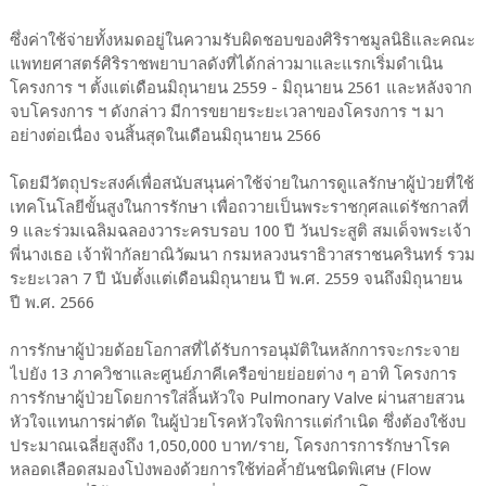
ซึ่งค่าใช้จ่ายทั้งหมดอยู่ในความรับผิดชอบของศิริราชมูลนิธิและคณะ
แพทยศาสตร์ศิริราชพยาบาลดังที่ได้กล่าวมาและแรกเริ่มดำเนิน
โครงการ ฯ ตั้งแต่เดือนมิถุนายน 2559 - มิถุนายน 2561 และหลังจาก
จบโครงการ ฯ ดังกล่าว มีการขยายระยะเวลาของโครงการ ฯ มา
อย่างต่อเนื่อง จนสิ้นสุดในเดือนมิถุนายน 2566
โดยมีวัตถุประสงค์เพื่อสนับสนุนค่าใช้จ่ายในการดูแลรักษาผู้ป่วยที่ใช้
เทคโนโลยีขั้นสูงในการรักษา เพื่อถวายเป็นพระราชกุศลแด่รัชกาลที่
9 และร่วมเฉลิมฉลองวาระครบรอบ 100 ปี วันประสูติ สมเด็จพระเจ้า
พี่นางเธอ เจ้าฟ้ากัลยาณิวัฒนา กรมหลวงนราธิวาสราชนครินทร์ รวม
ระยะเวลา 7 ปี นับตั้งแต่เดือนมิถุนายน ปี พ.ศ. 2559 จนถึงมิถุนายน
ปี พ.ศ. 2566
การรักษาผู้ป่วยด้อยโอกาสที่ได้รับการอนุมัติในหลักการจะกระจาย
ไปยัง 13 ภาควิชาและศูนย์ภาคีเครือข่ายย่อยต่าง ๆ อาทิ โครงการ
การรักษาผู้ป่วยโดยการใส่ลิ้นหัวใจ Pulmonary Valve ผ่านสายสวน
หัวใจแทนการผ่าตัด ในผู้ป่วยโรคหัวใจพิการแต่กำเนิด ซึ่งต้องใช้งบ
ประมาณเฉลี่ยสูงถึง 1,050,000 บาท/ราย, โครงการการรักษาโรค
หลอดเลือดสมองโป่งพองด้วยการใช้ท่อค้ำยันชนิดพิเศษ (Flow