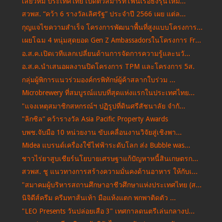
เสียวหมี่ ประเทศไทย เปิดตัวสมาร์ทโฟนเรือธงรุ่นใหม่...
สวพส. “คว้า 6 รางวัลเลิศรัฐ” ประจำปี 2566 เผย แต่ล...
กุญแจไขความสำเร็จ โครงการพัฒนาพื้นที่สูงแบบโครงการ...
เผยโฉม 4 หนุ่มสุดยอด Gen Z Ambassadorsในโครงการ Fr...
อ.ส.ค.เปิดเวทีแลกเปลี่ยนด้านการจัดการความรู้และนวั...
อ.ส.ค.นำเสนอผลงานปิดโครงการ TPM และโครงการ 5ส.
กลุ่มผู้พิการแนวร่วมองค์กรพิทักษ์ผู้ค้าสลากใบร่วม ...
Microbrewery ที่สมบูรณ์แบบที่สุดแห่งแรกในประเทศไทย...
"แจงเหตุสมาชิกสหกรณ์ฯ ปฏิรูปที่ดินศรีสัชนาลัย จำกั...
"ลิกซิล” คว้ารางวัล Asia Pacific Property Awards
บพช.จับมือ 10 หน่วยงาน ขับเคลื่อนงานวิจัยสู่เชิงพา...
Midea แบรนด์เครื่องใช้ไฟฟ้าระดับโลก ส่ง Bubble was...
ชาวไร่ยาสูบเชียร์นโยบายเศรษฐาแก้ปัญหาหนี้สินเกษตรก...
สวพส. ชู แนวทางการสร้างความมั่นคงด้านอาหาร ให้กับเ...
"สมาคมผู้บริหารสถานศึกษาอาชีวศึกษาแห่งประเทศไทย (ส...
นิจิดีส์ครีม ครีมทาส้นเท้า มือแห้งแตก พกพาติดตัว ...
"LEO Presents วันปล่อยเสือ 3" เทศกาลดนตรีเล่นกลางป...