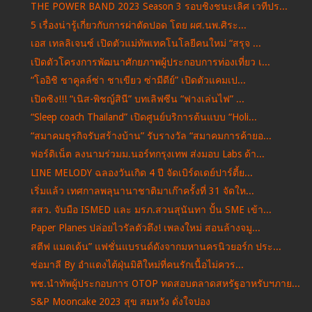
THE POWER BAND 2023 Season 3 รอบชิงชนะเลิศ เวทีปร...
5 เรื่องน่ารู้เกี่ยวกับการผ่าตัดปอด โดย ผศ.นพ.ศิระ...
เอส เทลลิเจนซ์ เปิดตัวแม่ทัพเทคโนโลยีคนใหม่ “สรุจ ...
เปิดตัวโครงการพัฒนาศักยภาพผู้ประกอบการท่องเที่ยว เ...
“โออิชิ ชาคูลล์ซ่า ชาเขียว ซ่ามีดีย์” เปิดตัวแคมเป...
เปิดซิง!!! “เนิส-พิชญ์สินี” บทเลิฟซีน “ฟางเล่นไฟ” ...
“Sleep coach Thailand” เปิดศูนย์บริการต้นแบบ “Holi...
“สมาคมธุรกิจรับสร้างบ้าน” รับรางวัล “สมาคมการค้ายอ...
ฟอร์ติเน็ต ลงนามร่วมม.นอร์ทกรุงเทพ ส่งมอบ Labs ด้า...
LINE MELODY ฉลองวันเกิด 4 ปี จัดเบิร์ดเดย์ปาร์ตี้ย...
เริ่มแล้ว เทศกาลพลุนานาชาติมาเก๊าครั้งที่ 31 จัดให...
สสว. จับมือ ISMED และ มรภ.สวนสุนันทา ปั้น SME เข้า...
Paper Planes ปล่อยไวรัลตัวตึง! เพลงใหม่ สอนล้างจมู...
สตีฟ แมดเด้น” แฟชั่นแบรนด์ดังจากมหานครนิวยอร์ก ประ...
ช่อมาลี By อำแดงไต้ฝุ่นมิติใหม่ที่คนรักเนื้อไม่ควร...
พช.นำทัพผู้ประกอบการ OTOP ทดสอบตลาดสหรัฐอาหรับฯภาย...
S&P Mooncake 2023 สุข สมหวัง ดั่งใจปอง