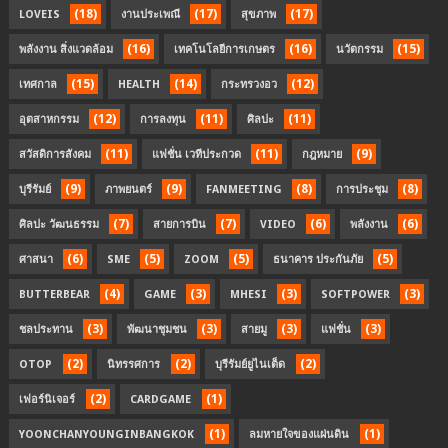
(18)
(17)
(17)
LOVEIS
งานประเพณี
สุขภาพ
(16)
(16)
(15)
พลังงาน สิ่งแวดล้อม
เทคโนโลยีการเกษตร
นวัตกรรม
(15)
(14)
(12)
เทศกาล
HEALTH
กระทรวงอว
(12)
(11)
(11)
อุตสาหกรรม
การลงทุน
ศิลปะ
(11)
(11)
(9)
สวัสดิการสังคม
แฟชั่น เวทีประกวด
กฎหมาย
(9)
(9)
(8)
(8)
บุรีรัมย์
ภาพยนตร์
FANMEETING
การประชุม
(7)
(7)
(6)
(6)
ศิลปะ วัฒนธรรม
สายการบิน
VIDEO
พลังงาน
(6)
(5)
(5)
(5)
ศาสนา
SME
ZOOM
ธนาคาร ประกันภัย
(4)
(3)
(3)
(3)
BUTTERBEAR
GAME
MHESI
SOFTPOWER
(3)
(3)
(3)
(3)
ชลประทาน
พัฒนาชุมชน
สายมู
แฟชั่น
(2)
(2)
(2)
OTOP
นิทรรศการ
บุรีรัมย์ยูไนเต็ด
(2)
(1)
เฟอร์นิเจอร์
CARDGAME
(1)
(1)
YOONCHANYOUNGINBANGKOK
ลมหายใจของแผ่นดิน