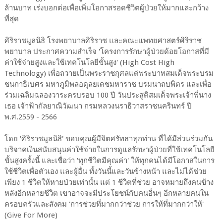
ล้านบาท เร่งบอกต่อเพื่อเพิ่มโอกาสรอดชีวิตผู้ป่วยให้มากและกว้าง
ที่สุด
ศิริราชมูลนิธิ โรงพยาบาลศิริราช และคณะแพทยศาสตร์ศิริราช
พยาบาล ประกาศความสำเร็จ 'โครงการรักษาผู้ป่วยด้อยโอกาสที่มี
ค่าใช้จ่ายสูงและใช้เทคโนโลยีขั้นสูง' (High Cost High
Technology) เพื่อถวายเป็นพระราชกุศลแด่พระบาทสมเด็จพระบรม
ชนกาธิเบศร มหาภูมิพลอดุลยเดชมหาราช บรมนาถบพิตร และเพื่อ
ร่วมเฉลิมฉลองวาระครบรอบ 100 ปี วันประสูติสมเด็จพระเจ้าพี่นาง
เธอ เจ้าฟ้ากัลยาณิวัฒนา กรมหลวงนราธิวาสราชนครินทร์ ปี
พ.ศ.2559 - 2566
โดย 'ศิริราชมูลนิธิ' ขอบคุณผู้มีจิตศรัทธาทุกท่าน ที่ได้มีส่วนร่วมกัน
บริจาคเงินสนับสนุนค่าใช้จ่ายในการดูแลรักษาผู้ป่วยที่ใช้เทคโนโลยี
ขั้นสูงครั้งนี้ และเชื่อว่า 'ทุกชีวิตมีคุณค่า' ให้ทุกคนได้มีโอกาสในการ
ใช้ชีวิตเพื่อตัวเอง และผู้อื่น ทั้งวันนี้และวันข้างหน้า และไม่ได้ช่วย
เพียง 1 ชีวิตให้หายป่วยเท่านั้น แต่ 1 ชีวิตที่ช่วย อาจหมายถึงคนข้าง
หลังอีกหลายชีวิต เขาอาจจะมีประโยชน์กับคนอื่นๆ อีกหลายคนใน
ครอบครัวและสังคม 'การช่วยที่มากกว่าช่วย การให้ที่มากกว่าให้'
(Give For More)