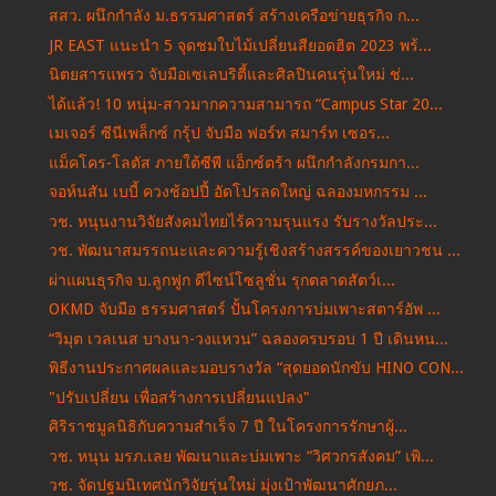
สสว. ผนึกกำลัง ม.ธรรมศาสตร์ สร้างเครือข่ายธุรกิจ ก...
JR EAST แนะนำ 5 จุดชมใบไม้เปลี่ยนสียอดฮิต 2023 พร้...
นิตยสารแพรว จับมือเซเลบริตี้และศิลปินคนรุ่นใหม่ ช่...
ได้แล้ว! 10 หนุ่ม-สาวมากความสามารถ “Campus Star 20...
เมเจอร์ ซีนีเพล็กซ์ กรุ้ป จับมือ ฟอร์ท สมาร์ท เซอร...
แม็คโคร-โลตัส ภายใต้ซีพี แอ็กซ์ตร้า ผนึกกำลังกรมกา...
จอห์นสัน เบบี้ ควงช้อปปี้ อัดโปรลดใหญ่ ฉลองมหกรรม ...
วช. หนุนงานวิจัยสังคมไทยไร้ความรุนแรง รับรางวัลประ...
วช. พัฒนาสมรรถนะและความรู้เชิงสร้างสรรค์ของเยาวชน ...
ผ่าแผนธุรกิจ บ.ลูกฟูก ดีไซน์โซลูชั่น รุกตลาดสัตว์เ...
OKMD จับมือ ธรรมศาสตร์ ปั้นโครงการบ่มเพาะสตาร์อัพ ...
“วิมุต เวลเนส บางนา-วงแหวน” ฉลองครบรอบ 1 ปี เดินหน...
พิธีงานประกาศผลและมอบรางวัล “สุดยอดนักขับ HINO CON...
"ปรับเปลี่ยน เพื่อสร้างการเปลี่ยนแปลง"
ศิริราชมูลนิธิกับความสำเร็จ 7 ปี ในโครงการรักษาผู้...
วช. หนุน มรภ.เลย พัฒนาและบ่มเพาะ “วิศวกรสังคม” เพิ...
วช. จัดปฐมนิเทศนักวิจัยรุ่นใหม่ มุ่งเป้าพัฒนาศักยภ...