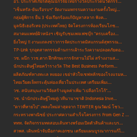
อว. ประกาศเกียรติคุณนักวิจัยไทยรางวัลประกวดนวัตกรร...
“เซ็นทรัล-ยันเรือรบฯ” จัดงานมหกรรมความงามครั้งใหญ่...
กลุ่มผู้พิการ ยื่น 3 ข้อเรียกร้องแก้ปัญหาสลาก ฟังค...
มูลนิธิเฮอริเทจ (ประเทศไทย) จัดโครงการห้องเรียนโภช...
สมาคมแพทย์ผิวหนังฯ เชิญรับชมเพจเฟซบุ๊ก “ครบเครื่อง...
ยิ่งใหญ่ !! งานแถลงข่าวการจัดประกวดมิสแกรนด์สุพรรณ...
TP-Link รุกอุตสาหกรรมด้านการเฝ้าระวังความปลอดภัยตอ...
วช. ผนึก ววช.ตาก ฝึกทักษะการจักสานไม้ไผ่ สร้างงานส...
นักประดิษฐ์ไทยคว้ารางวัล The Best Business Perform...
ผลิตภัณฑ์ทางทะเล ทงยอง เขย่าหัวใจเชฟหลักของโรงแรมห...
ไทยเวียตเจ็ทกระตุ้นท่องเที่ยวในประเทศ เตรียมเพิ่มเ...
วช. สนับสนุนงานวิจัยสร้างมูลค่าเพิ่ม “เปลือกโกโก้”...
วช. นำนักประดิษฐ์ไทยสู่เวทีนานาชาติ Indonesia Inve...
“ดาวที่หายไป” เพลงใหม่ล่าสุดจาก TEWTER ฐณวัฒน์ โชว...
กระทรวงพาณิชย์ ประกาศความสำเร็จโครงการ From Gen Z ...
ททท. จัดกิจกรรมทดสอบเส้นทางพร้อมเปิดตัวสินค้าและบร...
สวพส. เดินหน้าจับมือภาคเอกชน เตรียมแผนบูรณาการแก้ไ...