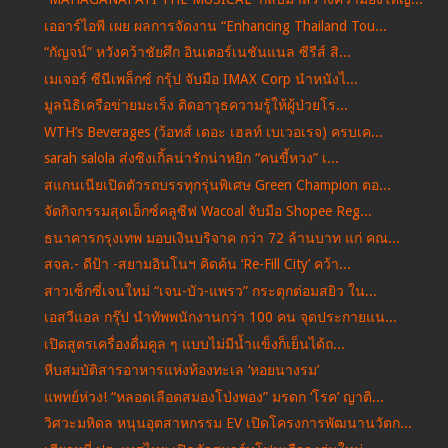
เออาร์ไอพี เผย ผลการจัดงาน “Enhancing Thailand Tou...
“กัญจน์” หวังคว้าชัยศึก อินเตอร์เนชันแนล ซีรีส์ สิ...
เมเจอร์ ซีนีเพล็กซ์ กรุ้ป จับมือ IMAX Corp นำหนังไ...
มูลนิธิเครือข่ายมะเร็ง ติดอาวุธความรู้ให้ผู้ป่วยโร...
WTH’s Beverages (ว้อทส์ เดอะ เฮลท์ เบเวอเรจ) ครบเค...
sarah salola ส่งซิงเกิ้ลน่ารักน่าหยิก “คนขี้หวง” เ...
สแกนเนียเปิดตัวรถบรรทุกรุ่นพิเศษ Green Champion ตอ...
จัดกิจกรรมสุดเอ็กซ์คลูซีฟ Wacoal จับมือ Shopee Reg...
ธนาคารกรุงเทพ มอบเงินบริจาค กว่า 72 ล้านบาท แก่ คณ...
สจล.- ดีป้า -สยามอินโนฯ คิดค้น ‘Re-Fill City’ คว้า...
สาวเซ็กซี่เจนใหม่ “เจน-บัว-แพรว” กระตุกต่อมสยิว ใน...
เอสวีแอล กรุ๊ป นำทัพพนักงานกว่า 100 คน จุดประกายแน...
เปิดสูตรเครื่องดื่มคูล ๆ แบบไม่มีน้ำแข็งก็เย็นได้ถ...
หีบสมบัติสารอาหารแห่งท้องทะเล ‘หอยนางรม’
แพทย์ห่วง! “หลอดเลือดสมองโป่งพอง” มรดก ‘โรค’ ญาติ...
วิศวะมหิดล หนุนอุตสาหกรรม EV เปิดโครงการพัฒนานวัตก...