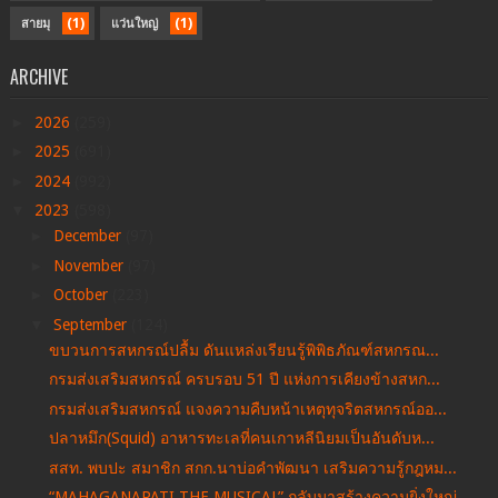
(1)
(1)
สายมุ
แว่นใหญ่
ARCHIVE
►
2026
(259)
►
2025
(691)
►
2024
(992)
▼
2023
(598)
►
December
(97)
►
November
(97)
►
October
(223)
▼
September
(124)
ขบวนการสหกรณ์ปลื้ม ดันแหล่งเรียนรู้พิพิธภัณฑ์สหกรณ...
กรมส่งเสริมสหกรณ์ ครบรอบ 51 ปี แห่งการเคียงข้างสหก...
กรมส่งเสริมสหกรณ์ แจงความคืบหน้าเหตุทุจริตสหกรณ์ออ...
ปลาหมึก(Squid) อาหารทะเลที่คนเกาหลีนิยมเป็นอันดับห...
สสท. พบปะ สมาชิก สกก.นาบ่อคำพัฒนา เสริมความรู้กฎหม...
“MAHAGANAPATI THE MUSICAL” กลับมาสร้างความยิ่งใหญ่...