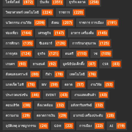
(872)
(351)
(258)
ไลฟ์สไตล์
บันเทิง
ธุรกิจ ตลาด
(224)
(220)
วิทยาศาสตร์ เทคโนโลยี
ราชการ
(209)
(207)
(191)
นวัตกรรม งานวิจัย
สังคม
ราชการ การเมือง
(164)
(147)
(145)
ท่องเที่ยว
เศรษฐกิจ
อาหาร เครื่องดื่ม
(135)
(126)
(125)
การศึกษา
ซีเอสอาร์
การรักษาสุขภาพ
(124)
(121)
(110)
(105)
การกุศล
ธุรกิจ
ดนตรี
วช
(93)
(92)
(87)
(83)
เกษตร
ยานยนต์
มูลนิธิป่อเต็กตึ๊ง
CSR
(80)
(78)
(76)
สังคมสงเคราะห์
กีฬา
เทคโนโลยี
(76)
(59)
(57)
(53)
แกดเจ็ต ไอที
MV
ตลาด
งานวิจัย
(46)
(43)
(43)
ประกวดแข่งขัน
EVENT
งานแสดงสินค้า
(38)
(32)
(32)
คอนเสิร์ต
สิ่งแวดล้อม
อสังหาริมทรัพย์
(29)
(29)
(28)
ความงาม
ตลาดการเงิน
อาภรณ์ เครื่องประดับ
(24)
(22)
(22)
(19)
อุบัติเหตุ อาชญากรรม
GDH
การเมือง
AI