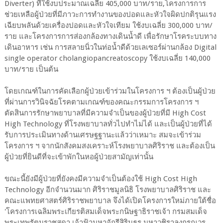
Diverter) ที่ใช้งบประมาณเฉลี่ย 405,000 บาท/ราย,โครงการการ
ช่วยเหลือผู้ป่วยที่มีภาวะการทำงานของปอดและหัวใจผิดปกติรุนแรง
เฉียบพลันด้วยเครื่องปอดและหัวใจเทียม ใช้งบเฉลี่ย 300,000 บาท/
ราย และโครงการการส่องกล้องทางเดินน้ำดี เพื่อรักษาโรคระบบทาง
เดินอาหาร เช่น การสลายนิ่วในท่อน้ำดีด้วยเลเซอร์ผ่านกล้อง Digital
single operator cholangiopancreatoscopy ใช้งบเฉลี่ย 140,000
บาท/ราย เป็นต้น
โดยเกณฑ์ในการคัดเลือกผู้ป่วยเข้าร่วมในโครงการ ฯ ต้องเป็นผู้ป่วย
ที่ผ่านการวินิจฉัยโรคตามเกณฑ์ของคณะกรรมการโครงการ ฯ
ตัดสินการรักษาพยาบาลที่มีความจำเป็นของผู้ป่วยที่มี High Cost
High Technology ที่โรงพยาบาลทั่วไปทำไม่ได้ และเป็นผู้ป่วยที่ได้
รับการประเมินทางด้านเศรษฐฐานะแล้วว่าเหมาะ สมจะเข้าร่วม
โครงการ ฯ จากนักสังคมสงเคราะห์โรงพยาบาลศิริราช และต้องเป็น
ผู้ป่วยที่ยินดีที่จะเข้าพักในหอผู้ป่วยสามัญเท่านั้น
ขณะนี้ยังมีผู้ป่วยที่ยังคงมีความจำเป็นต้องใช้ High Cost High
Technology อีกจำนวนมาก ศิริราชมูลนิธิ โรงพยาบาลศิริราช และ
คณะแพทยศาสตร์ศิริราชพยาบาล จึงได้เปิดโครงการใหม่ภายใต้ชื่อ
'โครงการเฉลิมพระเกียรติสมเด็จพระกนิษฐาธิราชเจ้า กรมสมเด็จ
พระเทพรัตนราชสุดา เจ้าฟ้ามหาจักรีสิรินธร มหาวชิราลงกรณวร