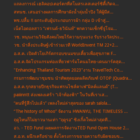
แถลงการณ์ เฮลิคอปเตอร์ตกที่สโมสรเลสเตอร์ซิตี้เกิดจ...
สทนช. เสนอร่างผลการศึกษาผังน้ำลุ่มน้ำปิง ให้ผู้มีส...
พช.ปลื้ม !! ยกระดับผู้ประกอบการผ้า กลุ่ม D เข้าสู่...
เน็ตไอดอลสาว “เฟรนด์-ธวินันท์” พกความเซ็กซี่จู่โจม...
วช. หนุนงานวิจัยสังคมไทยไร้ความรุนแรง รับรางวัลประ...
วช. นำสิ่งประดิษฐ์เข้าร่วมเวที WorldInvent TM 22+2...
อ.ส.ค. เปิดตัวโยเกิร์ตกรอบขนมขบเคี้ยวเพื่อสุขภาพ F...
อ.ส.ค.จัดโปรแกรมท่องเที่ยวฟาร์มโคนมไทย-เดนมาร์คสุด...
"Enhancing Thailand Tourism 2023"งาน TravelTech Co...
กรมการพัฒนาชุมชน นำทัพสุดยอดผลิตภัณฑ์ OTOP (Quadra...
อ.ส.ค.รุกสยายปีกธุรกิจแฟรนไชส์คาเฟ่“มิลค์แลนด์” (T...
paiiinntt ส่งเพลงเศร้า “เจ้าท้องฟ้า” ในวันที่เราเส...
“คนที่รู้สึกไปแล้ว” เพลงใหม่ล่าสุดของ sarah salola...
“The history of Whoo” จัดงาน HWANYU, THE TIMELESS ...
ฤดูไหนก็ไม่ยาวนานเท่า “ฤดูรอ” ซิงเกิ้ลใหม่ล่าสุดที...
อว. - TED Fund เผยผลการจัดงานTED Fund Open House 2...
ส.อ.ท. ผนึกเครือข่าย ตั้งโครงการขยายความรับผิดชอบข...